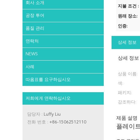
회사 소개
지불 조건 :
공장 투어
원래 장소:
인증:
품질 관리
연락처
상세 정보
NEWS
상세 정보
사례
상품 이름:
따옴표를 요구하십시오
색:
패키지:
저희에게 연락하십시오
강조하다:
담당자 :
Luffy Liu
제품 설명
전화 번호 :
+86-15062512110
플레이트