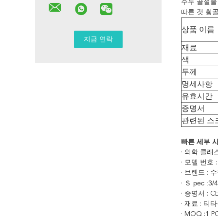
주두 골절을
따른 것 횡골
상품 이름
재료
색
두께
명세사항
유효시간
증명서
관련된 스
빠른 세부 사
· 의학 클래스 
· 모델 번호 :
· 브랜드 :
pec :3/
· Ｓ
· 증명서 : C
· 재료 : 티
· MOQ :1 P