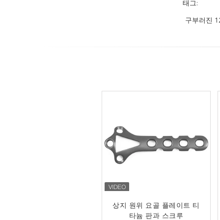
태그:
구부러진 120
상지 원위 요골 플레이트 티
1.5 밀리미터 작은 경사진
Ｔ 접시 정형외과 L/R 접시
타늄 판과 스크루