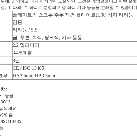
 위해, 끔찍하고 파괴 마지막이 노출되면, 그것은 개방골절이고 어떤 출혈
절, Ｔ 파괴, Ｙ 파괴로 분할되고 성 파괴 기타 등등을 분쇄할 수 있습니
플레이트와 스크루 주두 재건 플레이트(L/R) 상지 티타늄
임판
티타늄 / S.S
금, 푸른, 회색, 핑크색, 기타 등등
2.2 밀리미터
3/4/5/6 홀
3년
CE / ISO 13485
크루
HA3.5mm,HB3.5mm
항 :
: 등급 III
 3013
 수집되세요
4/5/6 홀
E/ISO13485
타늄
C