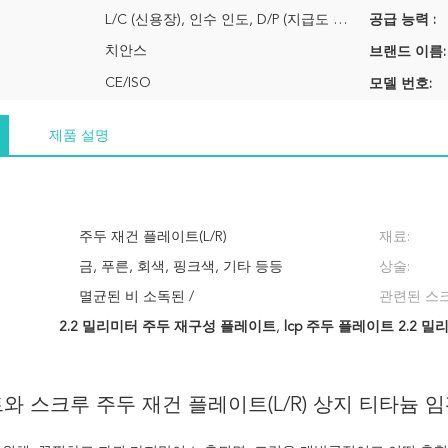
L/C (신용장), 인수 인도, D/P (지급도 조건), 전신환, 웨스턴 유니온, 머니그램
공급 능력 :
치안스
브랜드 이름:
CE/ISO
모델 번호:
제품 설명
주두 재건 플레이트(L/R)
재료:
금, 푸른, 회색, 핑크색, 기타 등등
상술:
멸균된 비 소독된 /
관련된 스크
2.2 밀리미터 주두 재구성 플레이트
,
lcp 주두 플레이트 2.2 
와 스크루 주두 재건 플레이트(L/R) 상지 티타늄 