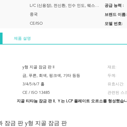
L/C (신용장), 전신환, 인수 인도, 웨스턴 유니온
공급 능력 :
중국
브랜드 이름:
CE/ISO
모델 번호:
제품 설명
y형 지골 잠금 판 II
재료:
금, 푸른, 회색, 핑크색, 기타 등등
두께:
3/4/5/6/7 홀
유효시간:
CE / ISO 13485
관련된 스크
지골 티타늄 잠금 판 II
,
Ｙ는 LCP 플레이트 오르소를 형성했습
 잠금 판 y형 지골 잠금 판