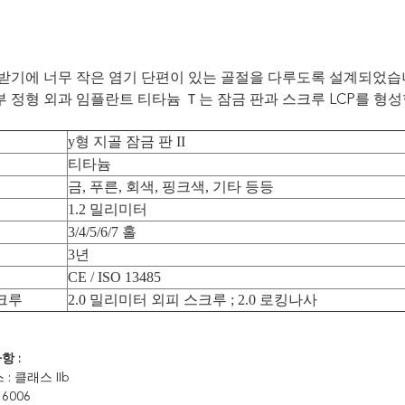
 받기에 너무 작은 염기 단편이 있는 골절을 다루도록 설계되었
 정형 외과 임플란트 티타늄 Ｔ는 잠금 판과 스크루 LCP를 형
y형 지골 잠금 판 II
티타늄
금, 푸른, 회색, 핑크색, 기타 등등
1.2 밀리미터
3/4/5/6/7 홀
3년
CE / ISO 13485
크루
2.0 밀리미터 외피 스크루 ; 2.0 로킹나사
항 :
: 클래스 IIb
 6006