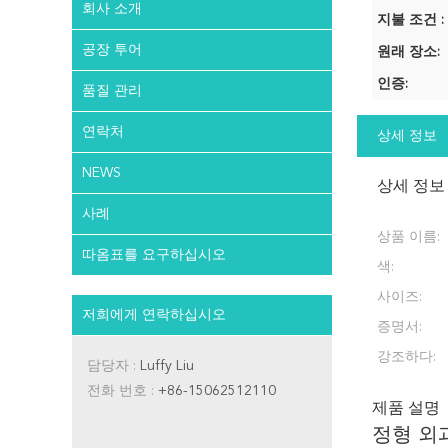
회사 소개
지불 조건 :
공장 투어
원래 장소:
인증:
품질 관리
연락처
상세 정보
NEWS
상세 정보
사례
상품 이름:
따옴표를 요구하십시오
색:
사이즈:
저희에게 연락하십시오
증명서:
강조하다:
담당자 :
Luffy Liu
전화 번호 :
+86-15062512110
제품 설명
정형 외과