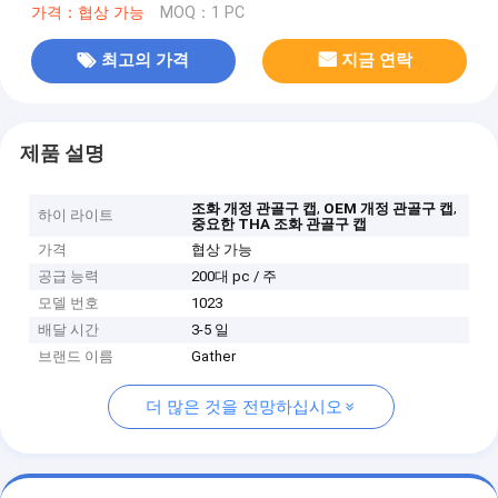
가격：협상 가능
MOQ：1 PC
최고의 가격
지금 연락
제품 설명
,
,
조화 개정 관골구 캡
OEM 개정 관골구 캡
하이 라이트
중요한 THA 조화 관골구 캡
가격
협상 가능
공급 능력
200대 pc / 주
모델 번호
1023
배달 시간
3-5 일
브랜드 이름
Gather
더 많은 것을 전망하십시오