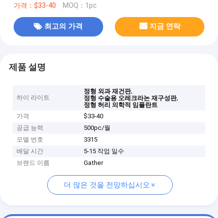
가격：$33-40
MOQ：1pc
최고의 가격
지금 연락
제품 설명
,
정형 외과 재건판
하이 라이트
,
정형 수술용 오레크라논 재구성판
정형 허리 의학적 임플란트
가격
$33-40
공급 능력
500pc/월
모델 번호
3315
배달 시간
5-15 작업 일수
브랜드 이름
Gather
더 많은 것을 전망하십시오