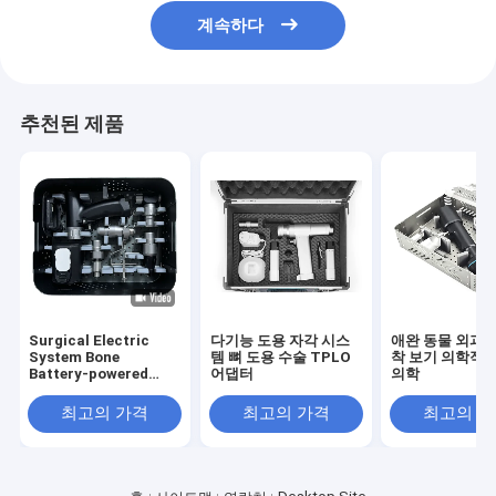
계속하다
추천된 제품
Surgical Electric
다기능 도용 자각 시스
애완 동물 외과 
System Bone
템 뼈 도용 수술 TPLO
착 보기 의학적 
Battery-powered
어댑터
의학
Bone Power Tool
최고의 가격
최고의 가격
최고의 